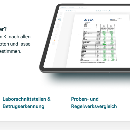
er?
n KI nach allen
oten und lasse
bestimmen.
Laborschnittstellen &
Proben- und
Betrugserkennung
Regelwerksvergleich