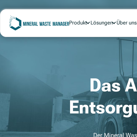
Über uns
Über uns
Produkt
Produkt
Lösungen
Lösungen
Das A
Entsorg
Der Mineral Wast